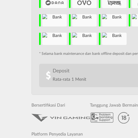
* Selama bank maintenance dan bank offline deposit dan pen
Deposit
Rata-rata 1 Menit
Bersertifikasi Dari
Tanggung Jawab Bermain
Platform Penyedia Layanan