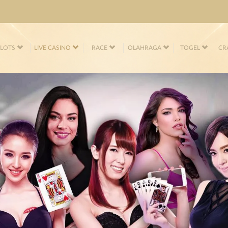
SLOTS
LIVE CASINO
RACE
OLAHRAGA
TOGEL
CR