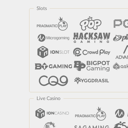
Slots
Live Casino