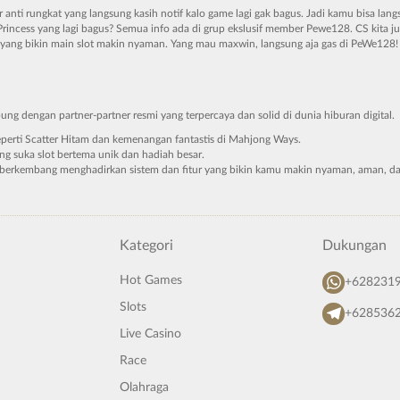
tur anti rungkat yang langsung kasih notif kalo game lagi gak bagus. Jadi kamu bisa 
 Princess yang lagi bagus? Semua info ada di grup ekslusif member Pewe128. CS kita 
yang bikin main slot makin nyaman. Yang mau maxwin, langsung aja gas di PeWe128!
 dengan partner-partner resmi yang terpercaya dan solid di dunia hiburan digital.
eperti Scatter Hitam dan kemenangan fantastis di Mahjong Ways.
g suka slot bertema unik dan hadiah besar.
 berkembang menghadirkan sistem dan fitur yang bikin kamu makin nyaman, aman, dan
Kategori
Dukungan
Hot Games
+628231
Slots
+628536
Live Casino
Race
Olahraga