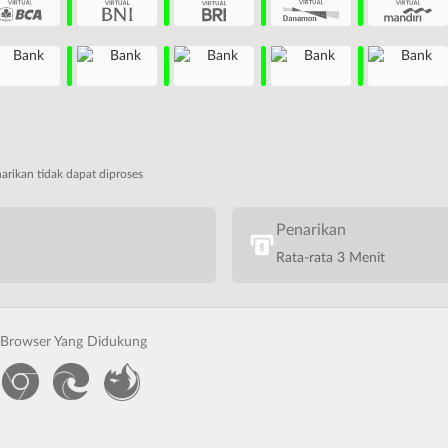
arikan tidak dapat diproses
Penarikan
Rata-rata 3 Menit
Browser Yang Didukung