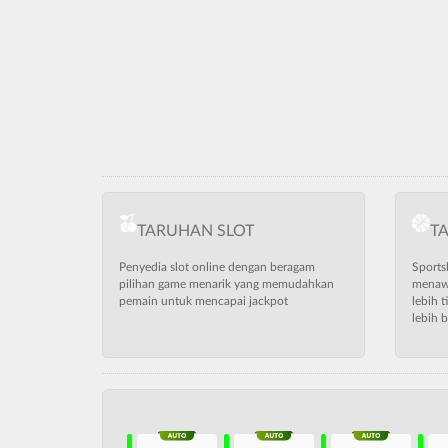
TARUHAN SLOT
T
Penyedia slot online dengan beragam
Sports
pilihan game menarik yang memudahkan
menawa
pemain untuk mencapai jackpot
lebih 
lebih 