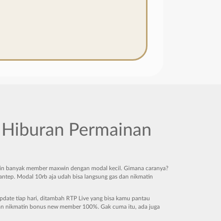
l Hiburan Permainan
 bikin banyak member maxwin dengan modal kecil. Gimana caranya?
mantep. Modal 10rb aja udah bisa langsung gas dan nikmatin
pdate tiap hari, ditambah RTP Live yang bisa kamu pantau
 dan nikmatin bonus new member 100%. Gak cuma itu, ada juga