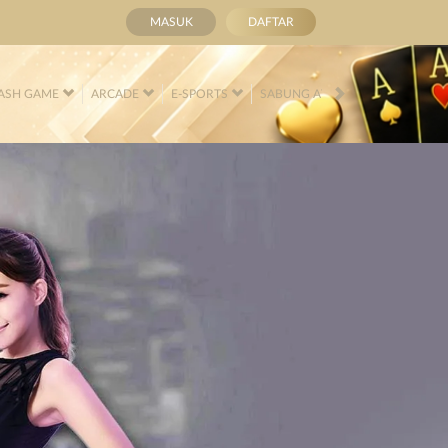
MASUK
DAFTAR
PROMOSI
ASH GAME
ARCADE
E-SPORTS
SABUNG AYAM