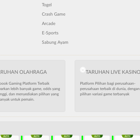
Togel
Crash Game
Arcade
E-Sports
Sabung Ayam
ARUHAN OLAHRAGA
TARUHAN LIVE KASIN
book Gaming Platform Terbaik
Platform Pilihan bagi perusahaan-
rkan lebih banyak game, odds yang
perusahaan terbaik di dunia, dengan
tinggi, dan menyediakan pilihan yang
pilihan variasi game terbanyak
banyak untuk pemain.