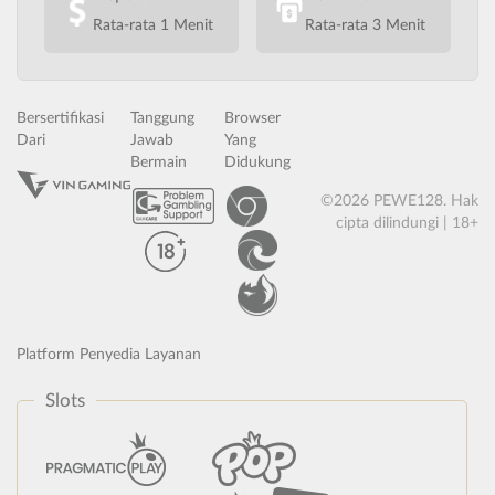
Rata-rata 1 Menit
Rata-rata 3 Menit
Bersertifikasi
Tanggung
Browser
Dari
Jawab
Yang
Bermain
Didukung
©2026 PEWE128. Hak
cipta dilindungi | 18+
Platform Penyedia Layanan
Slots