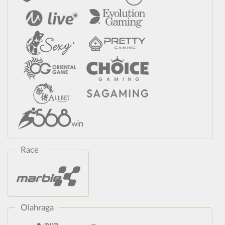
Race
Olahraga