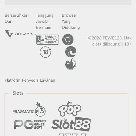
Bersertifikasi
Tanggung
Browser
Dari
Jawab
Yang
Bermain
Didukung
©2026 PEWE128. Hak
cipta dilindungi | 18+
Platform Penyedia Layanan
Slots