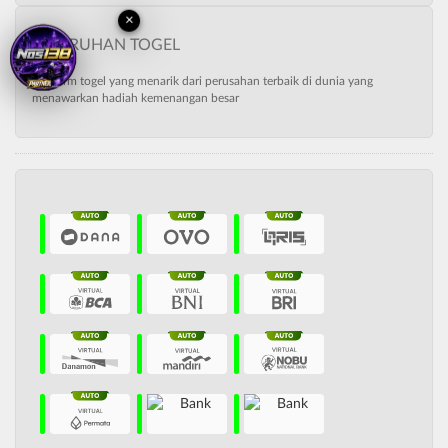
×
TARUHAN TOGEL
Platform togel yang menarik dari perusahan terbaik di dunia yang
menawarkan hadiah kemenangan besar