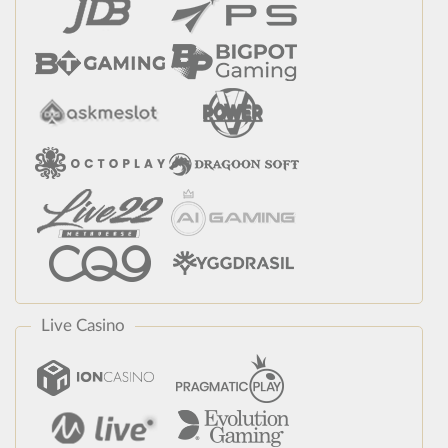
Live Casino