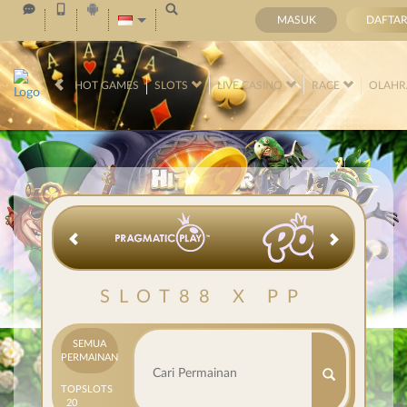
MASUK
DAFTA
IDR
12,698,558,
HOT GAMES
SLOTS
LIVE CASINO
RACE
OLAH
SLOT88 X PP
SEMUA
PERMAINAN
TOP
SLOTS
20