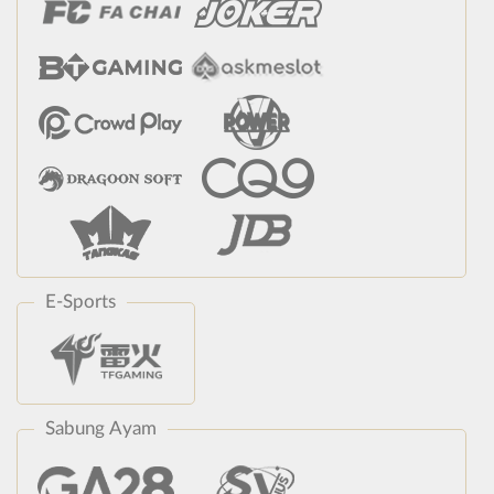
E-Sports
Sabung Ayam