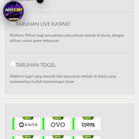
×
TARUHAN LIVE KASINO
Platform Pilihan bagi perusahaan-perusahaan terbaik di dunia, dengan
pilihan variasi game terbanyak
TARUHAN TOGEL
Platform togel yang menarik dari perusahan terbaik di dunia yang
menawarkan hadiah kemenangan besar