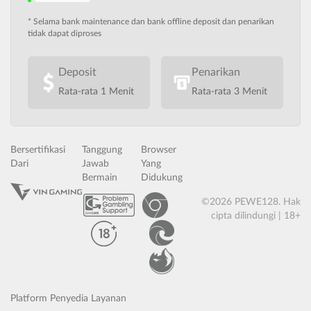
* Selama bank maintenance dan bank offline deposit dan penarikan
tidak dapat diproses
Deposit
Penarikan
Rata-rata 1 Menit
Rata-rata 3 Menit
Bersertifikasi
Tanggung
Browser
Dari
Jawab
Yang
Bermain
Didukung
©2026 PEWE128. Hak
cipta dilindungi | 18+
Platform Penyedia Layanan