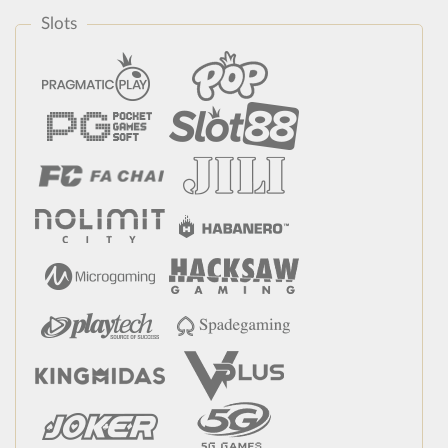
Slots