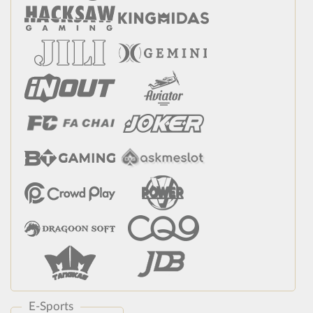
E-Sports