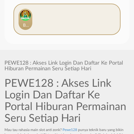
Bagua
PEWE128 : Akses Link Login Dan Daftar Ke Portal
Hiburan Permainan Seru Setiap Hari
PEWE128 : Akses Link
Login Dan Daftar Ke
Portal Hiburan Permainan
Seru Setiap Hari
Mau tau rahasia main slot anti zonk?
Pewe128
punya teknik baru yang bikin