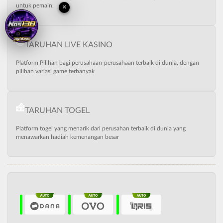
untuk pemain.
×
TARUHAN LIVE KASINO
Platform Pilihan bagi perusahaan-perusahaan terbaik di dunia, dengan
pilihan variasi game terbanyak
TARUHAN TOGEL
Platform togel yang menarik dari perusahan terbaik di dunia yang
menawarkan hadiah kemenangan besar