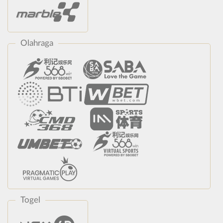
Olahraga
Togel