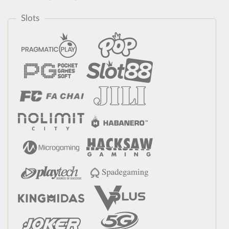
Slots