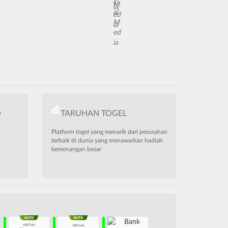
O
TARUHAN TOGEL
Platform togel yang menarik dari perusahan
terbaik di dunia yang menawarkan hadiah
kemenangan besar