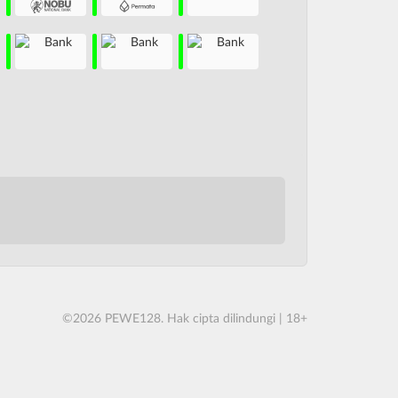
©2026 PEWE128. Hak cipta dilindungi | 18+