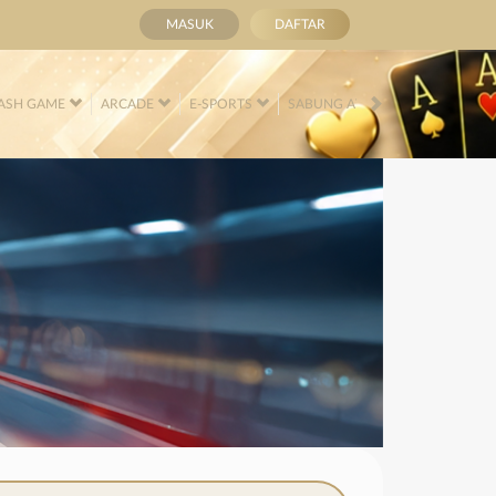
MASUK
DAFTAR
PROMOSI
ASH GAME
ARCADE
E-SPORTS
SABUNG AYAM