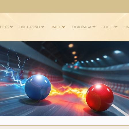
SLOTS
LIVE CASINO
RACE
OLAHRAGA
TOGEL
CR