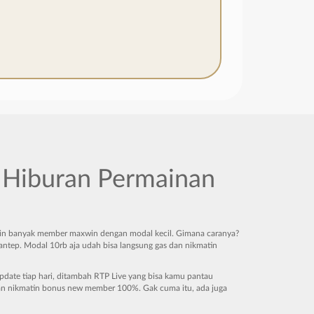
l Hiburan Permainan
 bikin banyak member maxwin dengan modal kecil. Gimana caranya?
mantep. Modal 10rb aja udah bisa langsung gas dan nikmatin
pdate tiap hari, ditambah RTP Live yang bisa kamu pantau
 dan nikmatin bonus new member 100%. Gak cuma itu, ada juga