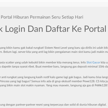
Portal Hiburan Permainan Seru Setiap Hari
 Login Dan Daftar Ke Porta
yang bikin kamu gak bakal rungkat! Sistem Next Level yang baru aja dirilis ini udah
m. Belum lagi, server kita yang anti lag bikin pengalaman main slot kamu jadi makin 
asia scatter yang udah kebukti bikin member kita menang terus. Info
Slot Gacor
kita u
mu dapetin tanpa syarat ribet. Buat member baru, langsung gas deposit minimal 10rb
tur anti rungkat yang langsung kasih notif kalo game lagi gak bagus. Jadi kamu bisa 
 Princess yang lagi bagus? Semua info ada di grup ekslusif member Pewe128. CS kita 
yang bikin main slot makin nyaman. Yang mau maxwin, langsung aja gas di PeWe128!
 dengan partner-partner resmi yang terpercaya dan solid di dunia hiburan digital.