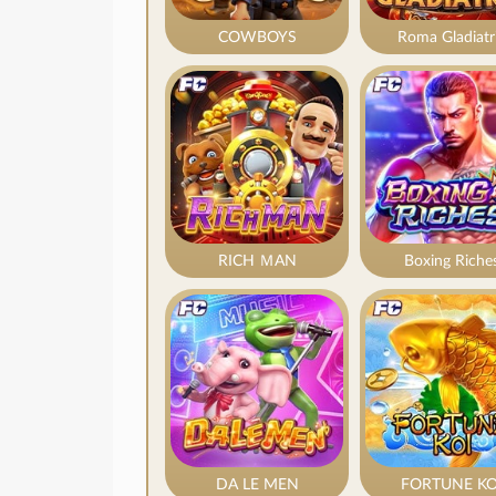
COWBOYS
Roma Gladiatr
RICH ＭAN
Boxing Riche
DA LE MEN
FORTUNE KO