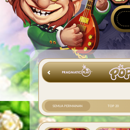
SEMUA PERMAINAN
TOP 20