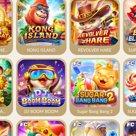
MUSCLE FORTUNE CAT
KONG ISLAND
REVOLVER HARE
SUP
JUNGLE BANG BANG
DJ BOOM BOOM
Sugar Bang Bang 2