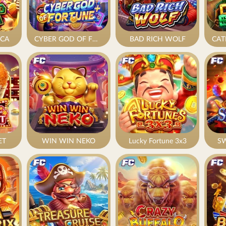
NCA
CYBER GOD OF FORTUNE⁺
BAD RICH WOLF
ET
WIN WIN NEKO
Lucky Fortune 3x3
S