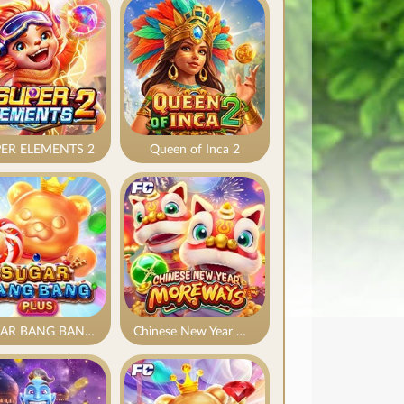
ER ELEMENTS 2
Queen of Inca 2
SUGAR BANG BANG PLUS
Chinese New Year Moreways