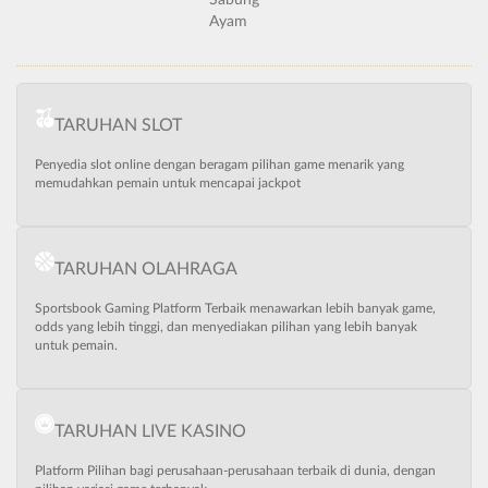
Sabung
Ayam
TARUHAN SLOT
Penyedia slot online dengan beragam pilihan game menarik yang
memudahkan pemain untuk mencapai jackpot
TARUHAN OLAHRAGA
Sportsbook Gaming Platform Terbaik menawarkan lebih banyak game,
odds yang lebih tinggi, dan menyediakan pilihan yang lebih banyak
untuk pemain.
TARUHAN LIVE KASINO
Platform Pilihan bagi perusahaan-perusahaan terbaik di dunia, dengan