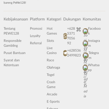
bareng PeWe128!
Kebijaksanaan
Platform
Kategori
Dukungan
Komunitas
Tentang
Promosi
Hot
+628
Faceboo
PEWE128
Games
5371
k
Loyalty
7056
Responsible
Slots
Instagra
Referral
92
Gambling
m
Live
+628536
Pusat Bantuan
Casino
Telegra
2499823
m
Syarat dan
Race
Ketentuan
Whatsa
Olahraga
pp
Togel
Crash
Game
Arcade
E-Sports