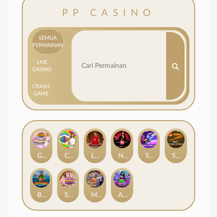
PP CASINO
SEMUA
PERMAINAN
LIVE
CASINO
CRASH
GAME
Gates of Olympus Roulette
Color Game Bonanza
Live Casino Lobby
Nexus Lounge
Spaceman
Slot88 High Flyer
Big Bass Crash
Sweet Bonanza Candyland
Mega Wheel
Amazing Baccarat