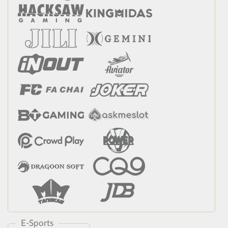
E-Sports