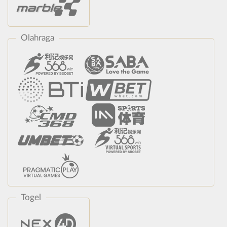
Olahraga
Togel