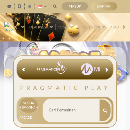
MASUK
DAFTAR
NO
RACE
OLAHRAGA
TOGEL
CRASH GAME
ARCADE
PRAGMATIC PLAY
SEMUA
PERMAINAN
ARCADE