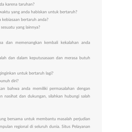
da karena taruhan?
aktu yang anda habiskan untuk bertaruh?
 kebiasaan bertaruh anda?
sesuatu yang lainnya?
ba dan memenangkan kembali kekalahan anda
kalah dan dalam keputusasaan dan merasa butuh
nginkan untuk bertaruh lagi?
unuh diri?
kan bahwa anda memiliki permasalahan dengan
n nasihat dan dukungan, silahkan hubungi salah
bung bersama untuk membantu masalah perjudian
ulan regional di seluruh dunia. Situs Pelayanan