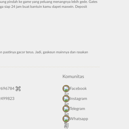
langsung pindah ke game yang peluang menangnya lebih gede. Gates
juga siap 24 jam buat bantuin kamu dapet maxwin. Deposit
 pastinya gacor terus. Jadi, gaskeun mainnya dan rasakan
Komunitas
9696784
Facebook
2499823
Instagram
Telegram
Whatsapp