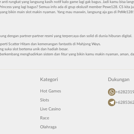
tur anti rungkat yang langsung kasih notif kalo game lagi gak bagus. Jadi kamu bisa 
 Princess yang lagi bagus? Semua info ada di grup ekslusif member Pewe128. CS kita 
yang bikin main slot makin nyaman. Yang mau maxwin, langsung aja gas di PeWe128!
 dengan partner-partner resmi yang terpercaya dan solid di dunia hiburan digital.
eperti Scatter Hitam dan kemenangan fantastis di Mahjong Ways.
g suka slot bertema unik dan hadiah besar.
 berkembang menghadirkan sistem dan fitur yang bikin kamu makin nyaman, aman, dan
Kategori
Dukungan
Hot Games
+628231
Slots
+628536
Live Casino
Race
Olahraga