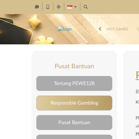
HOT GAMES
Pusat Bantuan
Tentang PEWE128
R
K
Responsible Gambling
P
Pusat Bantuan
a
P