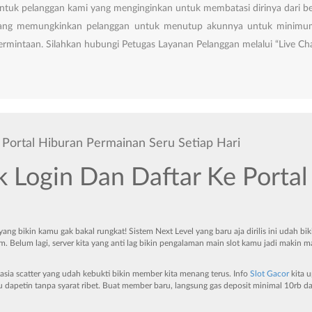
ntuk pelanggan kami yang menginginkan untuk membatasi dirinya dari berj
ang memungkinkan pelanggan untuk menutup akunnya untuk minimum
ermintaan. Silahkan hubungi Petugas Layanan Pelanggan melalui “Live Chat”
Portal Hiburan Permainan Seru Setiap Hari
 Login Dan Daftar Ke Porta
yang bikin kamu gak bakal rungkat! Sistem Next Level yang baru aja dirilis ini udah
m. Belum lagi, server kita yang anti lag bikin pengalaman main slot kamu jadi makin 
asia scatter yang udah kebukti bikin member kita menang terus. Info
Slot Gacor
kita u
mu dapetin tanpa syarat ribet. Buat member baru, langsung gas deposit minimal 10rb