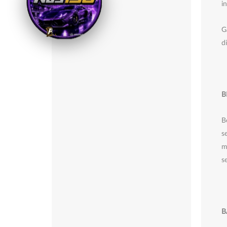
i
G
d
B
B
s
m
s
B