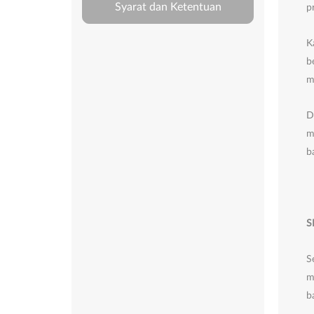
Syarat dan Ketentuan
p
K
b
m
D
m
b
S
S
m
b