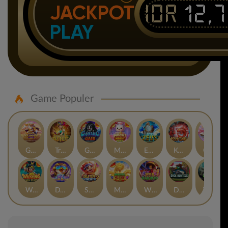
IDR
12,
JACKPOT
PLAY
Game Populer
Gates of Olympus POP
Treasures of Aztec
Goyang Gaib
Mochi Mania 1000
Epic Ze Zeus
Koi Gate
Gates of Olympus Roulette
Wukong - Black Scatter
DJ BOOM BOOM
SUPER ELEMENTS 2
Mahjong Wins Triple Pot
Wild Bandito
Duck Hunters
The Crypt