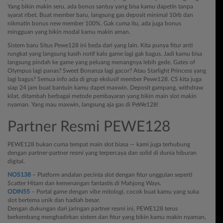
Yang bikin makin seru, ada bonus santuy yang bisa kamu dapetin tanpa
syarat ribet. Buat member baru, langsung gas deposit minimal 10rb dan
nikmatin bonus new member 100%. Gak cuma itu, ada juga bonus
mingguan yang bikin modal kamu makin aman.
Sistem baru Situs Pewe128 ini beda dari yang lain. Kita punya fitur anti
rungkat yang langsung kasih notif kalo game lagi gak bagus. Jadi kamu bisa
langsung pindah ke game yang peluang menangnya lebih gede. Gates of
Olympus lagi panas? Sweet Bonanza lagi gacor? Atau Starlight Princess yang
lagi bagus? Semua info ada di grup ekslusif member Pewe128. CS kita juga
siap 24 jam buat bantuin kamu dapet maxwin. Deposit gampang, withdraw
kilat, ditambah berbagai metode pembayaran yang bikin main slot makin
nyaman. Yang mau maxwin, langsung aja gas di PeWe128!
Partner Resmi PEWE128
PEWE128 bukan cuma tempat main slot biasa — kami juga terhubung
dengan partner-partner resmi yang terpercaya dan solid di dunia hiburan
digital.
NOS138
– Platform andalan pecinta slot dengan fitur unggulan seperti
Scatter Hitam dan kemenangan fantastis di Mahjong Ways.
ODIN55
– Portal game dengan vibe mitologi, cocok buat kamu yang suka
slot bertema unik dan hadiah besar.
Dengan dukungan dari jaringan partner resmi ini, PEWE128 terus
berkembang menghadirkan sistem dan fitur yang bikin kamu makin nyaman,