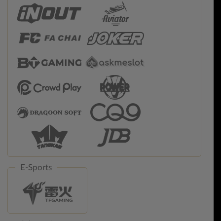
E-Sports