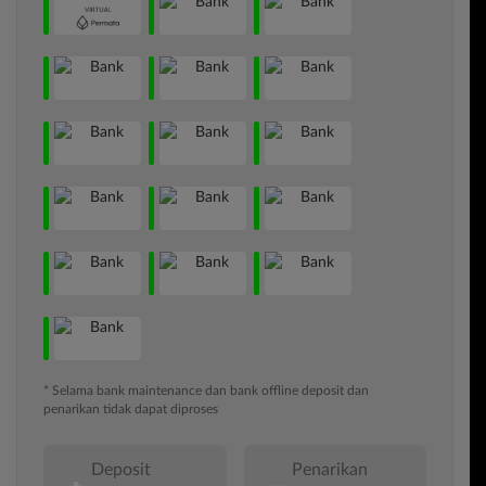
* Selama bank maintenance dan bank offline deposit dan
penarikan tidak dapat diproses
Deposit
Penarikan