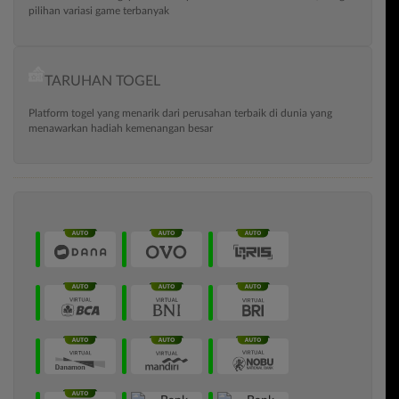
pilihan variasi game terbanyak
TARUHAN TOGEL
Platform togel yang menarik dari perusahan terbaik di dunia yang
menawarkan hadiah kemenangan besar