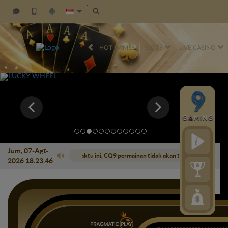
HOT GAMES
SLOTS
LIVE CASINO
Jum, 07-Agt-
ampai 22.00.00. Selama waktu ini, CQ9 permainan tidak akan tersedia. Kami memoho
2026 18.23.46