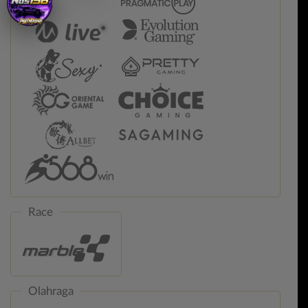
Race
Olahraga