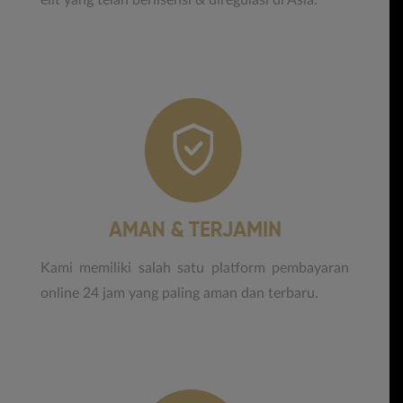
Kami memiliki salah satu platform pembayaran
online 24 jam yang paling aman dan terbaru.