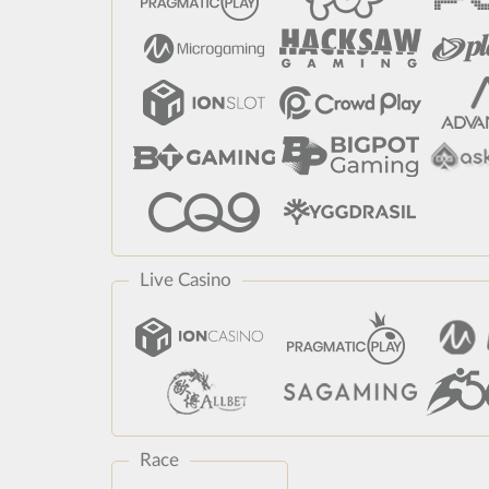
Live Casino
Race