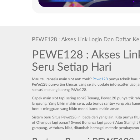
PEWE128 : Akses Link Login Dan Daftar Ke 
PEWE128 : Akses Link
Seru Setiap Hari
Mau tau rahasia main slot anti zonk?
Pewe128
punya teknik baru 
PeWe128 punya tim khusus yang selalu update info scatter tiap ja
sensasi menang bareng PeWe128.
Capek main slot tapi sering zonk? Tenang, Pewe128 punya trik rah
langsung. Yang bikin makin seru, ada bonus santuy yang bisa ka
bonus mingguan yang bikin modal kamu makin aman.
Sistem baru Situs Pewe128 ini beda dari yang lain. Kita punya fi
of Olympus lagi panas? Sweet Bonanza lagi gacor? Atau Starlight
gampang, withdraw kilat, ditambah berbagai metode pembayaran 