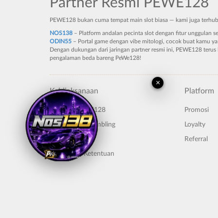
Partner Resmi PEWE128
PEWE128 bukan cuma tempat main slot biasa — kami juga terhubung
NOS138
– Platform andalan pecinta slot dengan fitur unggulan s
ODIN55
– Portal game dengan vibe mitologi, cocok buat kamu yan
Dengan dukungan dari jaringan partner resmi ini, PEWE128 terus
pengalaman beda bareng PeWe128!
Kebijaksanaan
Platform
×
Tentang PEWE128
Promosi
Responsible Gambling
Loyalty
Pusat Bantuan
Referral
Syarat dan Ketentuan