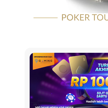
POKER TO
kami peruntukan untuk semu