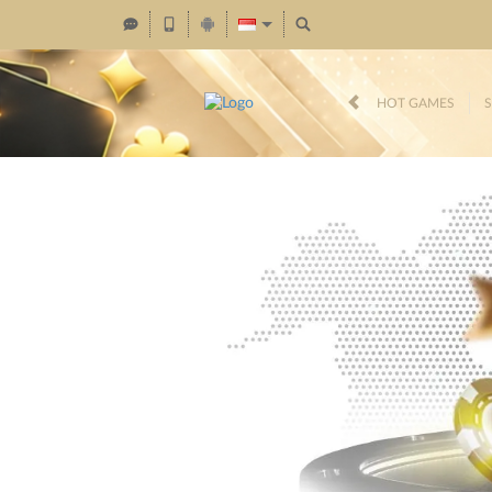
HOT GAMES