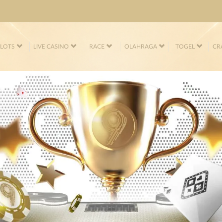
SLOTS
LIVE CASINO
RACE
OLAHRAGA
TOGEL
CR