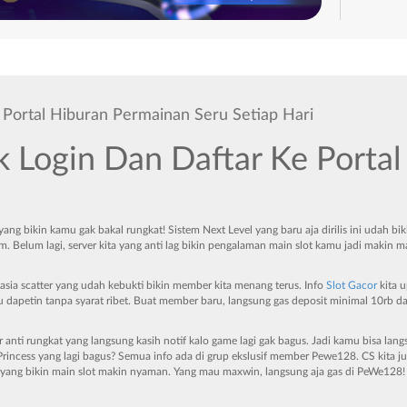
Portal Hiburan Permainan Seru Setiap Hari
 Login Dan Daftar Ke Porta
yang bikin kamu gak bakal rungkat! Sistem Next Level yang baru aja dirilis ini udah
m. Belum lagi, server kita yang anti lag bikin pengalaman main slot kamu jadi makin 
asia scatter yang udah kebukti bikin member kita menang terus. Info
Slot Gacor
kita u
mu dapetin tanpa syarat ribet. Buat member baru, langsung gas deposit minimal 10rb
tur anti rungkat yang langsung kasih notif kalo game lagi gak bagus. Jadi kamu bisa 
 Princess yang lagi bagus? Semua info ada di grup ekslusif member Pewe128. CS kita 
yang bikin main slot makin nyaman. Yang mau maxwin, langsung aja gas di PeWe128!