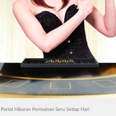
Portal Hiburan Permainan Seru Setiap Hari