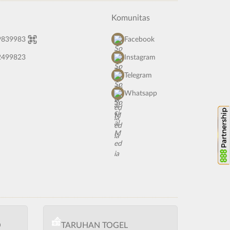
Komunitas
9839983
Facebook
2499823
Instagram
Telegram
Whatsapp
O
TARUHAN TOGEL