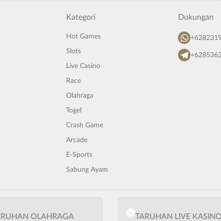
Kategori
Dukungan
Hot Games
+628231
Slots
+628536
Live Casino
Race
Olahraga
Togel
Crash Game
Arcade
E-Sports
Sabung Ayam
ARUHAN OLAHRAGA
TARUHAN LIVE KASIN