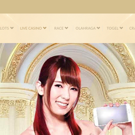
SLOTS
LIVE CASINO
RACE
OLAHRAGA
TOGEL
CR