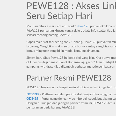
PEWE128 : Akses Link
Seru Setiap Hari
Mau tau rahasia main slot anti zonk?
Pewe128
punya teknik baru 
PeWe128 punya tim khusus yang selalu update info scatter tiap ja
sensasi menang bareng PeWe128.
Capek main slot tapi sering zonk? Tenang, Pewe128 punya trik rah
langsung. Yang bikin makin seru, ada bonus santuy yang bisa ka
bonus mingguan yang bikin modal kamu makin aman.
Sistem baru Situs Pewe128 ini beda dari yang lain. Kita punya fi
of Olympus lagi panas? Sweet Bonanza lagi gacor? Atau Starlight
gampang, withdraw kilat, ditambah berbagai metode pembayaran 
Partner Resmi PEWE128
PEWE128 bukan cuma tempat main slot biasa — kami juga terhubung
NOS138
– Platform andalan pecinta slot dengan fitur unggulan s
ODIN55
– Portal game dengan vibe mitologi, cocok buat kamu yan
Dengan dukungan dari jaringan partner resmi ini, PEWE128 terus
pengalaman beda bareng PeWe128!