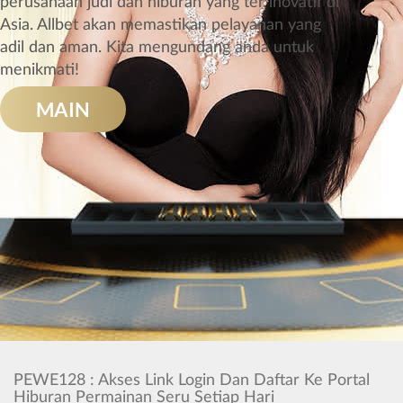
perusahaan judi dan hiburan yang ter inovatif di
Asia. Allbet akan memastikan pelayanan yang
adil dan aman. Kita mengundang anda untuk
menikmati!
MAIN
PEWE128 : Akses Link Login Dan Daftar Ke Portal
Hiburan Permainan Seru Setiap Hari