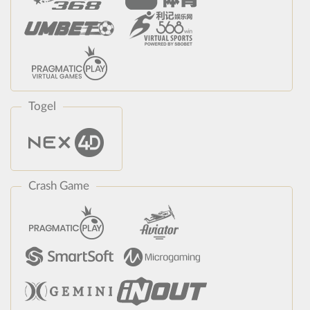
Togel
Crash Game