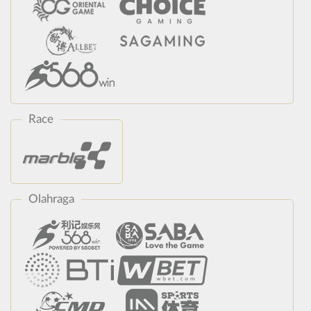
Race
Olahraga