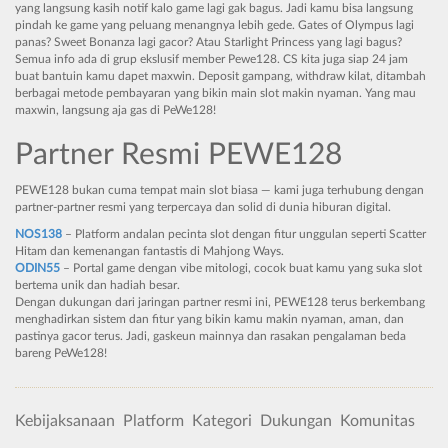
yang langsung kasih notif kalo game lagi gak bagus. Jadi kamu bisa langsung
pindah ke game yang peluang menangnya lebih gede. Gates of Olympus lagi
panas? Sweet Bonanza lagi gacor? Atau Starlight Princess yang lagi bagus?
Semua info ada di grup ekslusif member Pewe128. CS kita juga siap 24 jam
buat bantuin kamu dapet maxwin. Deposit gampang, withdraw kilat, ditambah
berbagai metode pembayaran yang bikin main slot makin nyaman. Yang mau
maxwin, langsung aja gas di PeWe128!
Partner Resmi PEWE128
PEWE128 bukan cuma tempat main slot biasa — kami juga terhubung dengan
partner-partner resmi yang terpercaya dan solid di dunia hiburan digital.
NOS138
– Platform andalan pecinta slot dengan fitur unggulan seperti Scatter
Hitam dan kemenangan fantastis di Mahjong Ways.
ODIN55
– Portal game dengan vibe mitologi, cocok buat kamu yang suka slot
bertema unik dan hadiah besar.
Dengan dukungan dari jaringan partner resmi ini, PEWE128 terus berkembang
menghadirkan sistem dan fitur yang bikin kamu makin nyaman, aman, dan
pastinya gacor terus. Jadi, gaskeun mainnya dan rasakan pengalaman beda
bareng PeWe128!
Kebijaksanaan
Platform
Kategori
Dukungan
Komunitas