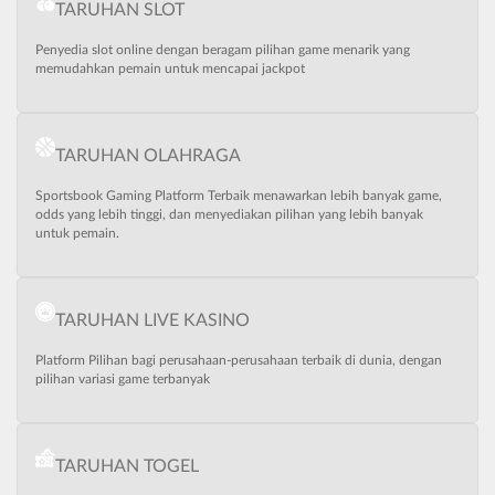
TARUHAN SLOT
Penyedia slot online dengan beragam pilihan game menarik yang
memudahkan pemain untuk mencapai jackpot
TARUHAN OLAHRAGA
Sportsbook Gaming Platform Terbaik menawarkan lebih banyak game,
odds yang lebih tinggi, dan menyediakan pilihan yang lebih banyak
untuk pemain.
TARUHAN LIVE KASINO
Platform Pilihan bagi perusahaan-perusahaan terbaik di dunia, dengan
pilihan variasi game terbanyak
TARUHAN TOGEL