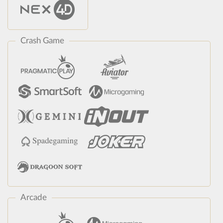
Crash Game
Arcade