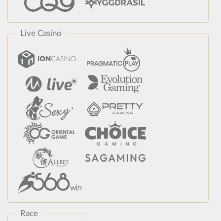
Live Casino
Race