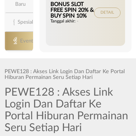
Baru
BONUS SLOT
FREE SPIN 20% &
DETAIL
BUY SPIN 10%
Tanggal akhir:
-
Spesial
Event
PEWE128 : Akses Link Login Dan Daftar Ke Portal
Hiburan Permainan Seru Setiap Hari
PEWE128 : Akses Link
Login Dan Daftar Ke
Portal Hiburan Permainan
Seru Setiap Hari