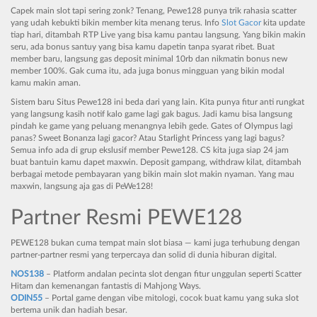
Capek main slot tapi sering zonk? Tenang, Pewe128 punya trik rahasia scatter
yang udah kebukti bikin member kita menang terus. Info
Slot Gacor
kita update
tiap hari, ditambah RTP Live yang bisa kamu pantau langsung. Yang bikin makin
seru, ada bonus santuy yang bisa kamu dapetin tanpa syarat ribet. Buat
member baru, langsung gas deposit minimal 10rb dan nikmatin bonus new
member 100%. Gak cuma itu, ada juga bonus mingguan yang bikin modal
kamu makin aman.
Sistem baru Situs Pewe128 ini beda dari yang lain. Kita punya fitur anti rungkat
yang langsung kasih notif kalo game lagi gak bagus. Jadi kamu bisa langsung
pindah ke game yang peluang menangnya lebih gede. Gates of Olympus lagi
panas? Sweet Bonanza lagi gacor? Atau Starlight Princess yang lagi bagus?
Semua info ada di grup ekslusif member Pewe128. CS kita juga siap 24 jam
buat bantuin kamu dapet maxwin. Deposit gampang, withdraw kilat, ditambah
berbagai metode pembayaran yang bikin main slot makin nyaman. Yang mau
maxwin, langsung aja gas di PeWe128!
Partner Resmi PEWE128
PEWE128 bukan cuma tempat main slot biasa — kami juga terhubung dengan
partner-partner resmi yang terpercaya dan solid di dunia hiburan digital.
NOS138
– Platform andalan pecinta slot dengan fitur unggulan seperti Scatter
Hitam dan kemenangan fantastis di Mahjong Ways.
ODIN55
– Portal game dengan vibe mitologi, cocok buat kamu yang suka slot
bertema unik dan hadiah besar.