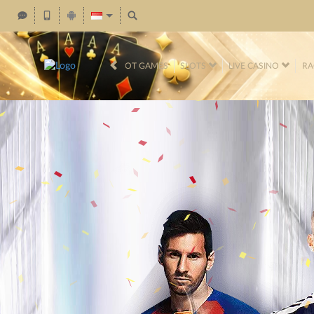
HOT GAMES
SLOTS
LIVE CASINO
R