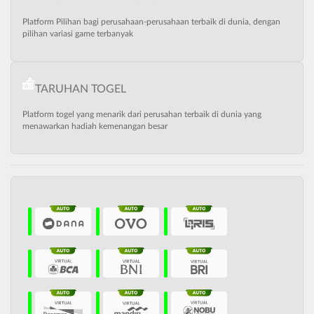
Platform Pilihan bagi perusahaan-perusahaan terbaik di dunia, dengan
pilihan variasi game terbanyak
TARUHAN TOGEL
Platform togel yang menarik dari perusahan terbaik di dunia yang
menawarkan hadiah kemenangan besar