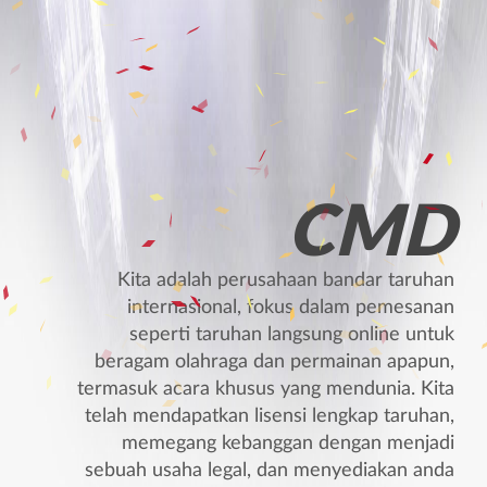
CMD
Kita adalah perusahaan bandar taruhan
internasional, fokus dalam pemesanan
seperti taruhan langsung online untuk
beragam olahraga dan permainan apapun,
termasuk acara khusus yang mendunia. Kita
telah mendapatkan lisensi lengkap taruhan,
memegang kebanggan dengan menjadi
sebuah usaha legal, dan menyediakan anda