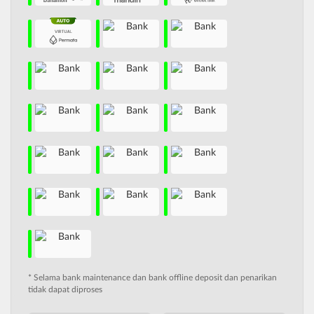
* Selama bank maintenance dan bank offline deposit dan penarikan
tidak dapat diproses