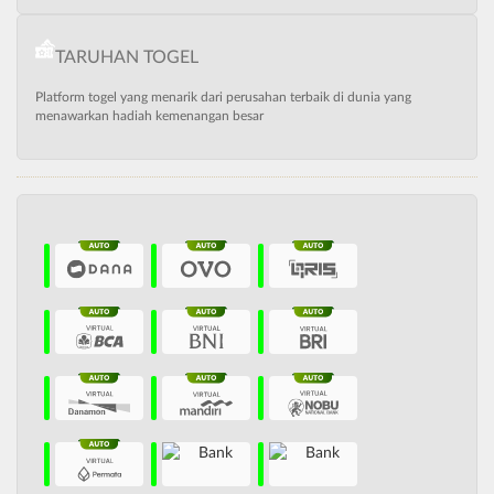
TARUHAN TOGEL
Platform togel yang menarik dari perusahan terbaik di dunia yang
menawarkan hadiah kemenangan besar