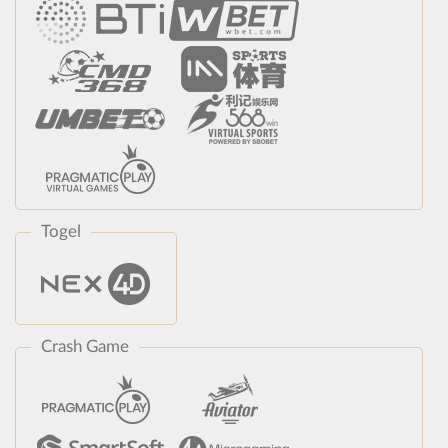
Togel
Crash Game