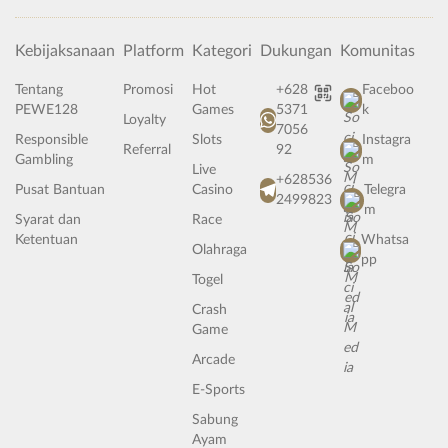
Kebijaksanaan
Platform
Kategori
Dukungan
Komunitas
Tentang
Promosi
Hot
+628
Faceboo
PEWE128
Games
5371
k
Loyalty
7056
Responsible
Slots
Instagra
Referral
92
Gambling
m
Live
+628536
Pusat Bantuan
Casino
Telegra
2499823
m
Syarat dan
Race
Ketentuan
Whatsa
Olahraga
pp
Togel
Crash
Game
Arcade
E-Sports
Sabung
Ayam